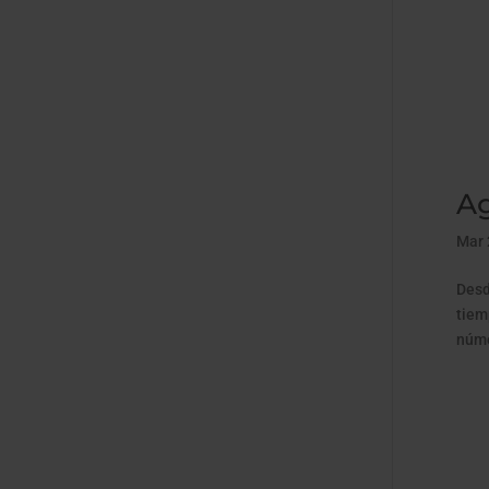
Ag
Mar 
Desd
tiem
núme