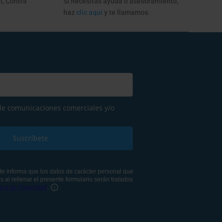
l, Contra
Si necesitas ayuda o asesoramiento,
haz
clic aquí
y te llamamos.