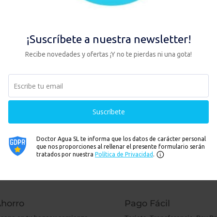
storia del tratamiento del agua p
27, 2019
|
Historia
eja de sorprender lo realmente sencillo que es abrir un grifo y que de 
unta es ¿Cómo hemos llegado hasta aquí? En nuestro post anterior sobre
amos con las ganas de...
horro
Pago Fácil