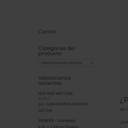
Carrito
Categorías del
producto
Valoraciones
recientes
HCP DUO ANTI CAL
¿P
por JUAN RAMON AMOROS
Valorado con
5
de 5
Abr 
ANTON
SEMPER - Gravedad
¿Qué
8,5L + 2 filtros Gravity