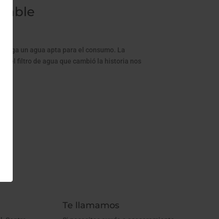
otable
él salga un agua apta para el consumo. La
 el filtro de agua que cambió la historia nos
Te llamamos