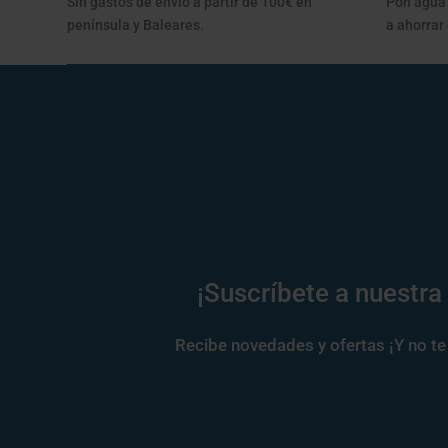
Sin gastos de envío a partir de 100€ en
Pon agua 
península y Baleares.
a ahorrar
¡Suscríbete a nuestra
Recibe novedades y ofertas ¡Y no te 