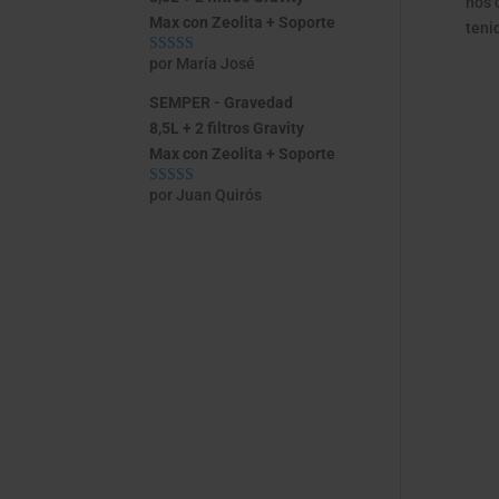
nos 
Max con Zeolita + Soporte
teni
por María José
Valorado con
5
de 5
SEMPER - Gravedad
8,5L + 2 filtros Gravity
Max con Zeolita + Soporte
por Juan Quirós
Valorado con
5
de 5