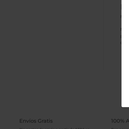
Hi
May 
No d
preg
qued
Envíos Gratis
100% A