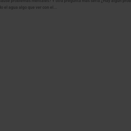
cause problemas mentales? Y otra pregunta más sería ¿Hay algún prob
do el agua algo que ver con el...