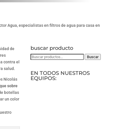
buscar producto
sidad de
ores
Buscar
Buscar
a contra el
por:
ra salud.
EN TODOS NUESTROS
EQUIPOS:
os Nicolás
 que sobre
de botellas
ar un color
nuestro