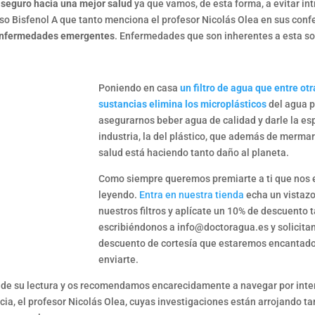
o seguro hacia una mejor salud
ya que vamos, de esta forma, a evitar int
so Bisfenol A que tanto menciona el profesor Nicolás Olea en sus conf
nfermedades emergentes
. Enfermedades que son inherentes a esta s
Poniendo en casa
un filtro de agua que entre otr
sustancias elimina los microplásticos
del agua
asegurarnos beber agua de calidad y darle la es
industria, la del plástico, que además de merma
salud está haciendo tanto daño al planeta.
Como siempre queremos premiarte a ti que nos 
leyendo.
Entra en nuestra tienda
echa un vistazo
nuestros filtros y aplícate un 10% de descuento 
escribiéndonos a info@doctoragua.es y solicita
descuento de cortesía que estaremos encantad
enviarte.
is de su lectura y os recomendamos encarecidamente a navegar por int
ia, el profesor Nicolás Olea, cuyas investigaciones están arrojando tan