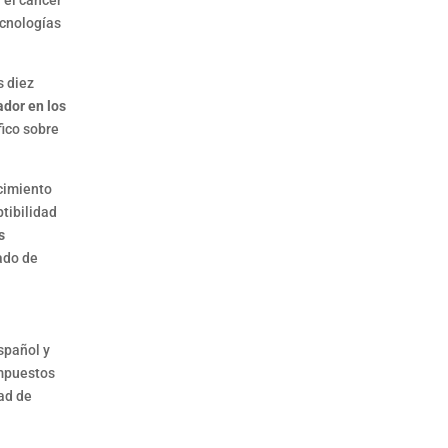
 el cáncer
ecnologías
s diez
ador en los
fico sobre
ocimiento
tibilidad
s
ado de
spañol y
ompuestos
dad de