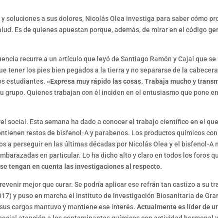
y soluciones a sus dolores, Nicolás Olea investiga para saber cómo p
lud. Es de quienes apuestan porque, además, de mirar en el código ge
encia recurre a un artículo que leyó de Santiago Ramón y Cajal que se r
ue tener los pies bien pegados a la tierra y no separarse de la cabecera
os estudiantes.
«Expresa muy rápido las cosas. Trabaja mucho y transm
su grupo. Quienes trabajan con él inciden en el entusiasmo que pone en
el social. Esta semana ha dado a conocer el trabajo científico en el qu
ntienen restos de bisfenol-A y parabenos. Los productos químicos con
s a perseguir en las últimas décadas por Nicolás Olea y el bisfenol-A 
mbarazadas en particular. Lo ha dicho alto y claro en todos los foros q
 se tengan en cuenta las investigaciones al respecto.
evenir mejor que curar. Se podría aplicar ese refrán tan castizo a su tr
17) y puso en marcha el Instituto de Investigación Biosanitaria de Gr
 sus cargos mantuvo y mantiene ese interés.
Actualmente es líder de u