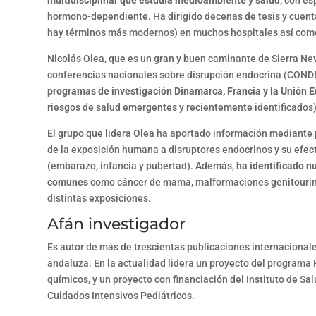
multidisciplinar que estudia medioambiente y salud
, con e
hormono-dependiente. Ha dirigido decenas de tesis y cuenta
hay términos más modernos) en muchos hospitales así como 
Nicolás Olea, que es un gran y buen caminante de Sierra Nev
conferencias nacionales sobre disrupción endocrina (CONDE
programas de investigación Dinamarca, Francia y la Unión 
riesgos de salud emergentes y recientemente identificados
El grupo que lidera Olea ha aportado información mediante p
de la exposición humana a disruptores endocrinos y su efe
(embarazo, infancia y pubertad). Además,
ha identificado n
comunes
como cáncer de mama, malformaciones genitourinar
distintas exposiciones.
Afán investigador
Es autor de más de trescientas publicaciones internacionale
andaluza. En la actualidad lidera un proyecto del program
químicos, y un proyecto con financiación del Instituto de Sal
Cuidados Intensivos Pediátricos.