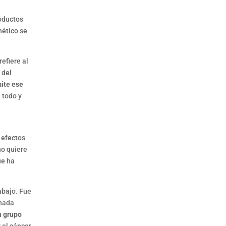
roductos
nético se
efiere al
 del
ite ese
 todo y
e
 efectos
no quiere
ue ha
abajo. Fue
anada
n grupo