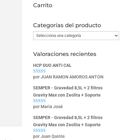
Carrito
Categorías del producto
Valoraciones recientes
HCP DUO ANTI CAL
por JUAN RAMON AMOROS ANTON
Valorado con
5
de 5
SEMPER - Gravedad 8,5L + 2 filtros
Gravity Max con Zeolita + Soporte
por María José
Valorado con
5
de 5
SEMPER - Gravedad 8,5L + 2 filtros
Gravity Max con Zeolita + Soporte
por Juan Quirós
Valorado con