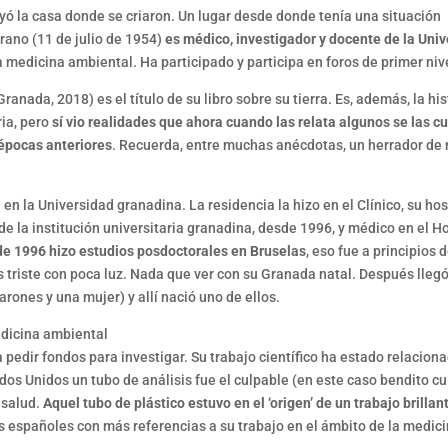
yó la casa donde se criaron. Un lugar desde donde tenía una situación
rano (11 de julio de 1954)
es médico, investigador y docente de la Uni
 medicina ambiental. Ha participado y participa en foros de primer niv
 Granada, 2018) es el título de su libro sobre su tierra. Es, además, la hi
ria, pero
sí vio realidades que ahora cuando las relata algunos se las c
 épocas anteriores
. Recuerda, entre muchas anécdotas, un herrador de
n la Universidad granadina. La residencia la hizo en el Clínico, su hos
de la institución universitaria granadina, desde 1996, y médico en el H
e 1996 hizo estudios posdoctorales en Bruselas
, eso fue a principios d
triste con poca luz. Nada que ver con su Granada natal. Después llegó
arones y una mujer) y allí nació uno de ellos.
edicina ambiental
 pedir fondos para investigar. Su trabajo científico ha estado relacion
ados Unidos un tubo de análisis fue el culpable (en este caso bendito c
 salud.
Aquel tubo de plástico estuvo en el ‘origen’ de un trabajo brilla
cos españoles con más referencias a su trabajo en el ámbito de la medic