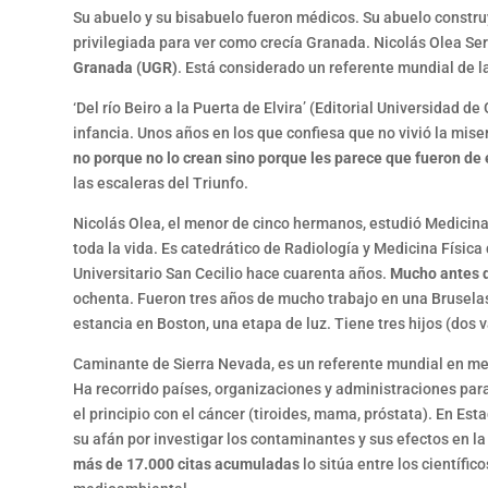
Su abuelo y su bisabuelo fueron médicos. Su abuelo constru
privilegiada para ver como crecía Granada. Nicolás Olea Ser
Granada (UGR)
. Está considerado un referente mundial de la
‘Del río Beiro a la Puerta de Elvira’ (Editorial Universidad de
infancia. Unos años en los que confiesa que no vivió la mise
no porque no lo crean sino porque les parece que fueron de
las escaleras del Triunfo.
Nicolás Olea, el menor de cinco hermanos, estudió Medicina e
toda la vida. Es catedrático de Radiología y Medicina Física 
Universitario San Cecilio hace cuarenta años.
Mucho antes d
ochenta. Fueron tres años de mucho trabajo en una Bruselas 
estancia en Boston, una etapa de luz. Tiene tres hijos (dos v
Caminante de Sierra Nevada, es un referente mundial en m
Ha recorrido países, organizaciones y administraciones para
el principio con el cáncer (tiroides, mama, próstata). En Est
su afán por investigar los contaminantes y sus efectos en la
más de 17.000 citas acumuladas
lo sitúa entre los científi