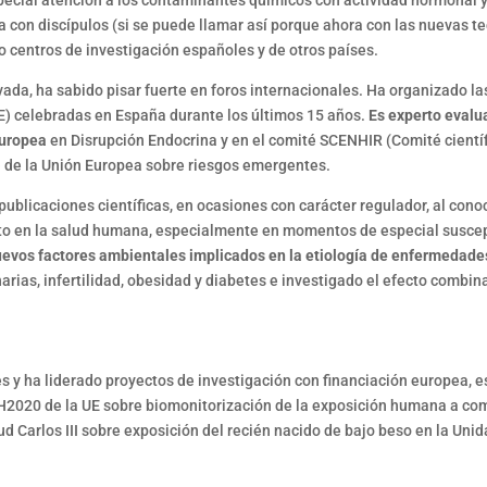
special atención a los contaminantes químicos con actividad hormonal y
 con discípulos (si se puede llamar así porque ahora con las nuevas t
centros de investigación españoles y de otros países.
ada, ha sabido pisar fuerte en foros internacionales. Ha organizado la
) celebradas en España durante los últimos 15 años.
Es experto evalu
Europea
en Disrupción Endocrina y en el comité SCENHIR (Comité cientí
) de la Unión Europea sobre riesgos emergentes.
ublicaciones científicas, en ocasiones con carácter regulador, al con
cto en la salud humana, especialmente en momentos de especial suscep
uevos factores ambientales implicados en la etiología de enfermedade
ias, infertilidad, obesidad y diabetes e investigado el efecto combin
s y ha liderado proyectos de investigación con financiación europea, e
a H2020 de la UE sobre biomonitorización de la exposición humana a c
ud Carlos III sobre exposición del recién nacido de bajo beso en la Uni