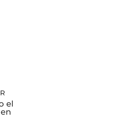
GR
o el
nen