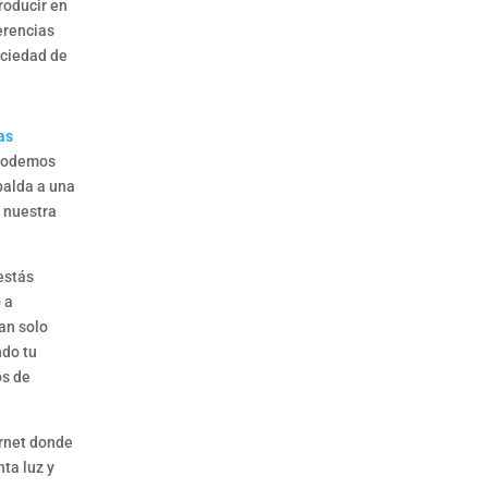
roducir en
5
de 5
erencias
ociedad de
as
 podemos
palda a una
r nuestra
estás
 a
tan solo
ndo tu
os de
ernet donde
ta luz y