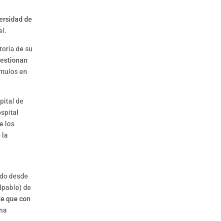
versidad de
el.
storia de su
uestionan
 mulos en
pital de
ospital
e los
 la
ado desde
ulpable) de
nte que con
ina