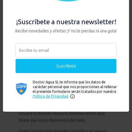
4- Gárgaras de agua
con sal
Este remedio, en principio sencillo, es uno de los
más efectivos para tratar el
dolor de garganta y la
tos con flema.
El agua con sal reduce las flemas y
la mucosa en la parte posterior de la garganta. Eso
hace disminuir la necesidad de toser.
Preparación: Revolver media cucharadita de sal
en una taza de agua caliente hasta que se
disuelva. Dejar templar antes de usarlo para hacer
gárgaras. Mantener la mezcla en la parte final de
la garganta durante unos momentos antes de
escupir la mezcla. Hacerlo durante varios días
hasta que la tos disminuya del todo.
Evitar utilizar este remedio con niños ya que es