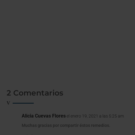
doctoragua
Como tristemente estamos comprobando este verano,
los incendios forestales nos dejan imágenes terribles.
Grandes...
2 Comentarios
Alicia Cuevas Flores
el enero 19, 2021 a las 5:25 am
Muchas gracias por compartir éstos remedios.