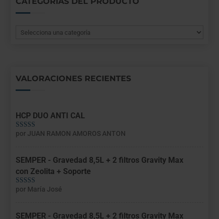
CATEGORÍAS DEL PRODUCTO
VALORACIONES RECIENTES
HCP DUO ANTI CAL
por JUAN RAMON AMOROS ANTON
Valorado con
5
de 5
SEMPER - Gravedad 8,5L + 2 filtros Gravity Max
con Zeolita + Soporte
por María José
Valorado con
5
de 5
SEMPER - Gravedad 8,5L + 2 filtros Gravity Max