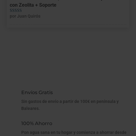
con Zeolita + Soporte
por Juan Quirós
Valorado con
5
de 5
Envíos Gratis
Sin gastos de envío a partir de 100€ en península y
Baleares.
100% Ahorro
Pon agua sana en tu hogar y comienza a ahorrar desde