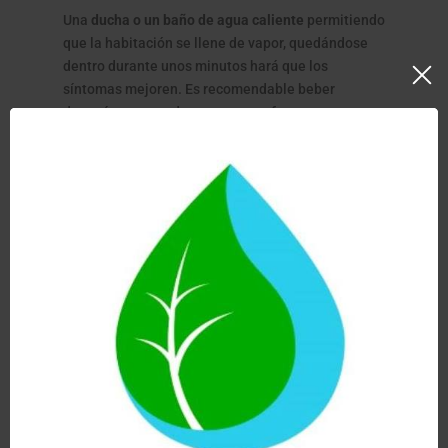
Una
ducha o un baño de agua caliente
permitiendo
que la habitación se llene de vapor, quedándose
dentro durante unos minutos hará que los
síntomas mejoren. Es recomendable beber
después un vaso de agua para refrescarnos y
evitar la deshidratación.
Otra alternativa sería preparar una olla con
agua
filtrada
y calentarla. Una vez retirada del fuego,
añadir plantas con poder descongestionante como
la menta, el eucalipto o el romero. Cubriéndonos
la cabeza con una toalla
inhalaremos los vapores
durante 5 minutos
cuidando de no concentrar
demasiado calor. En este caso es recomendable
esperar hasta que se enfríe un poco. No solo las
hierbas sino los aceites esenciales se
recomiendan para esta práctica.