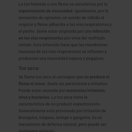
La tos húmeda o con flema se caracteriza por la
expectoración de mucosidad
. Igualmente, por la
sensación de opresión, un sonido de silbido al
respirar y flema adherida a las vías respiratorias y
el pecho. Suele estar originada por una
infección
en las vías respiratorias
por virus del resfriado
común. Esta infección hace que las membranas
mucosas de las vías respiratorias se inflamen y
produzcan una mucosidad espesa y pegajosa.
Tos seca:
Se llama tos seca al carraspeo que
no produce ni
flema ni moco
. Suele ser persistente e irritativo.
Puede estar causada por
sustancias irritantes,
virus y bacterias.
La tos seca tiene la
característica de no producir expectoración.
Generalmente está provocada por irritación de
bronquios, tráquea, laringe o garganta. Es un
mecanismo de defensa natural, pero puede ser
realmente molesto.