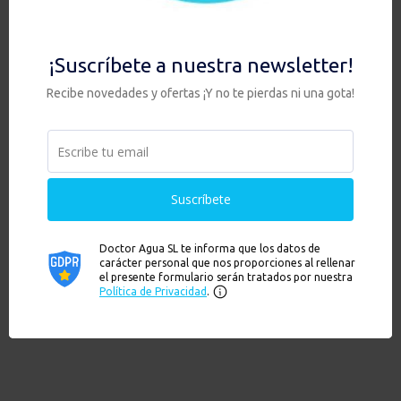
SEMPER – Gravedad 8,5L +
SEMPER – Gravedad 8,5L +
2 filtros Gravity Max con
2 filtros Nano Gravity con
Zeolita
Zeolita
259,90
€
289,90
€
Hay existencias
Hay existencias
Añadir al carrito
Añadir al carrito
Ver
Ver