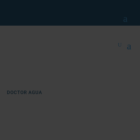
DOCTOR AGUA
SEMPER
Doctor Agua
Inicio
/ Productos etiquetados “semper”