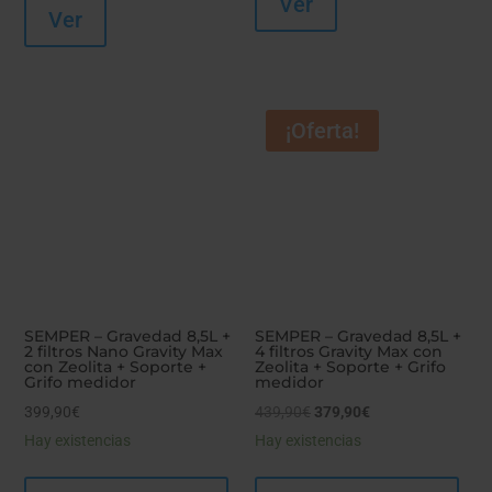
Ver
Ver
¡Oferta!
SEMPER – Gravedad 8,5L +
SEMPER – Gravedad 8,5L +
2 filtros Nano Gravity Max
4 filtros Gravity Max con
con Zeolita + Soporte +
Zeolita + Soporte + Grifo
Grifo medidor
medidor
El
El
399,90
€
439,90
€
379,90
€
precio
precio
Hay existencias
Hay existencias
original
actual