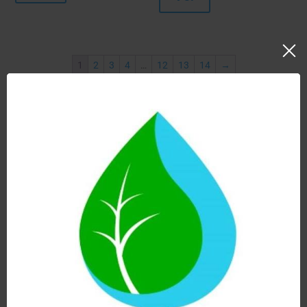
1
2
3
4
…
12
13
14
→
Mostrando los 12 resultados