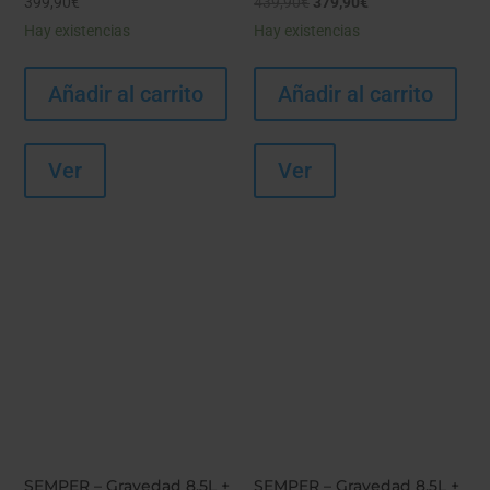
El
El
399,90
€
439,90
€
379,90
€
precio
precio
Hay existencias
Hay existencias
original
actual
era:
es:
Añadir al carrito
Añadir al carrito
439,90€.
379,90€.
Ver
Ver
SEMPER – Gravedad 8,5L +
SEMPER – Gravedad 8,5L +