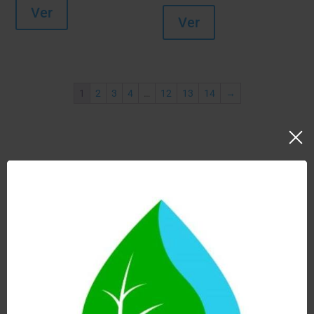
Ver
Ver
1
2
3
4
…
12
13
14
→
Mostrando 1–12 de 13 resultados