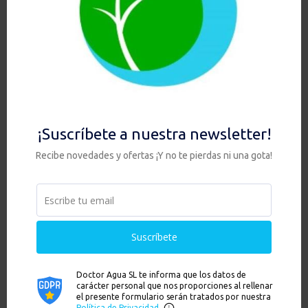
SEMPER – Gravedad 8,5L +
SEMPER – Gravedad 8,5L +
2 filtros Gravity Max con
2 filtros Nano Gravity con
Zeolita
Zeolita
259,90
€
289,90
€
Hay existencias
Hay existencias
Añadir al carrito
Añadir al carrito
Ver
Ver