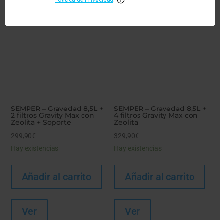
SEMPER – Gravedad 8,5L +
SEMPER – Gravedad 8,5L +
2 filtros Gravity Max con
4 filtros Gravity Max con
Zeolita + Soporte
Zeolita
299,90
€
329,90
€
Hay existencias
Hay existencias
Añadir al carrito
Añadir al carrito
Ver
Ver