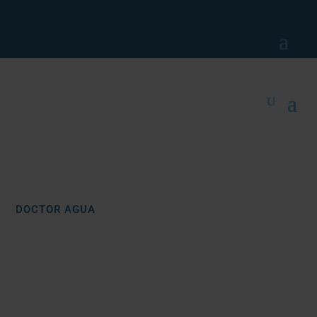
DOCTOR AGUA
FILTRADO POR
GRAVEDAD
Doctor Agua