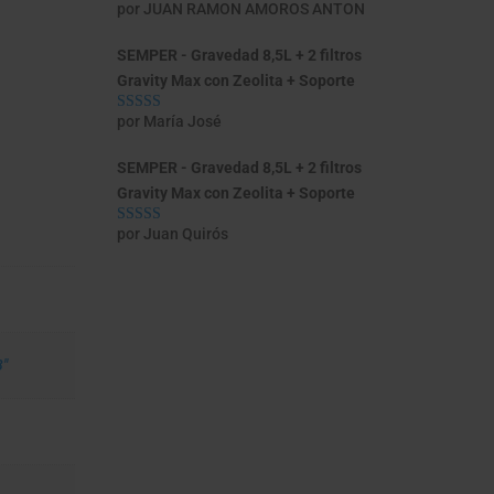
por JUAN RAMON AMOROS ANTON
Valorado con
5
de 5
SEMPER - Gravedad 8,5L + 2 filtros
Gravity Max con Zeolita + Soporte
por María José
Valorado con
5
de 5
SEMPER - Gravedad 8,5L + 2 filtros
Gravity Max con Zeolita + Soporte
por Juan Quirós
Valorado con
5
de 5
8"