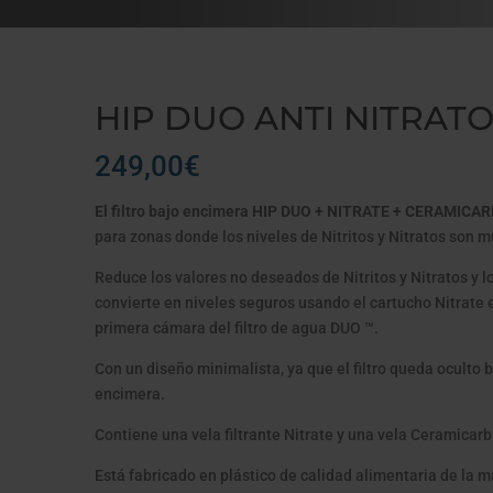
HIP DUO ANTI NITRAT
249,00
€
El filtro bajo encimera HIP DUO + NITRATE + CERAMICA
para zonas donde los niveles de Nitritos y Nitratos son m
Reduce los valores no deseados de Nitritos y Nitratos y l
convierte en niveles seguros usando el cartucho Nitrate 
primera cámara del filtro de agua DUO ™.
Con un diseño minimalista, ya que el filtro queda oculto b
encimera.
Contiene una vela filtrante Nitrate y una vela Ceramicarb
Está fabricado en plástico de calidad alimentaria de la 