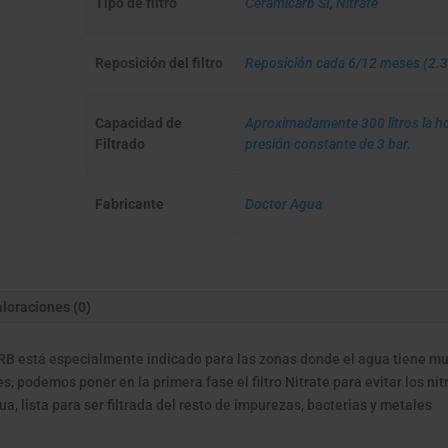
Tipo de filtro
Ceramicarb SI
,
Nitrate
Reposición del filtro
Reposición cada 6/12 meses (2.30
Capacidad de
Aproximadamente 300 litros la ho
Filtrado
presión constante de 3 bar.
Fabricante
Doctor Agua
loraciones (0)
RB está especialmente indicado para las zonas donde el agua tiene m
es, podemos poner en la primera fase el filtro Nitrate para evitar los nit
gua, lista para ser filtrada del resto de impurezas, bacterias y metales