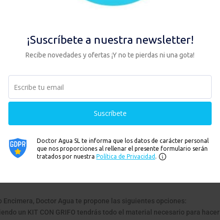
lo
 NSF.
ara 12 meses.
o Encimera, Doctor Agua te propone las siguientes opciones:
ndo un KIT CON GRIFO tendrás todo el material necesario para hacer