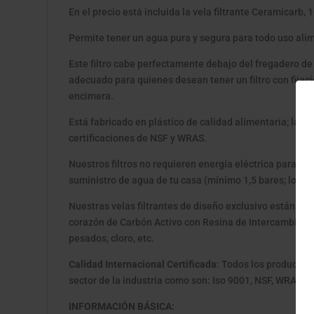
En el precio está incluida la vela filtrante Ceramicarb, 
Permite tener un agua pura y segura para todo uso alime
Este filtro cabe perfectamente debajo del fregadero de 
adecuado para quienes desean tener un filtro con fijaci
encimera.
Está fabricado en plástico de calidad alimentaria; la m
certificaciones de NSF y WRAS.
Nuestros filtros no requieren energía eléctrica para su
suministro de agua de tu casa (mínimo 1,5 bares; lo est
Nuestras velas filtrantes de diseño exclusivo están fab
corazón de Carbón Activo con Resina de Intercambio Ió
pesados, cloro, etc.
Calidad Internacional Certificada
: Todos los productos
sector de la industria como son: Iso 9001, NSF, WRAS, W
INFORMACIÓN BÁSICA: