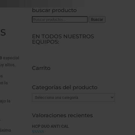
buscar producto
Buscar
Buscar
por:
OS
EN TODOS NUESTROS
EQUIPOS:
RB
especial
uy altos.
Carrito
os
en la
Categorías del producto
ajo la
Valoraciones recientes
.
HCP DUO ANTI CAL
máxima