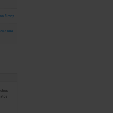
0 litros)
ra a una
uchos
ratos