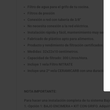
Filtro de agua para el grifo de tu cocina.
Filtros de presión
Conexión a red con tubería de 3/8"
No necesita conexión a la red eléctrica.
Instalación rápida y fácil, mantenimiento muy sencil
Fabricado de plástico apto para alimentos.
Producto y rendimiento de filtración certificados por
Medidas: 32x22x10 centímetros.
Capacidad de filtrado: 300 Litros/Hora.
Incluye 1 vela Filtro NITRATE
Incluye una 2ª vela CERAMICARB con una duración p
NOTA IMPORTANTE:
Para hacer una instalación completa de tu sistema Baj
1.-Opción 1: BAJO ENCIMERA + KIT CON GRIFO. Adquirie