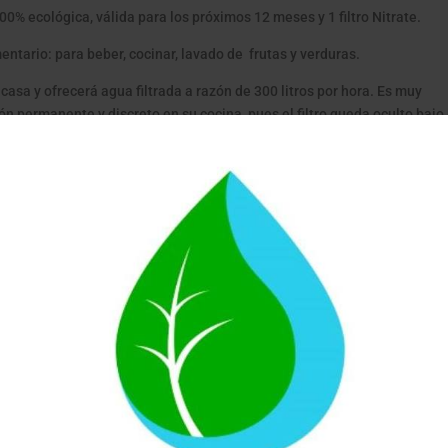
100% ecológica, válida para los próximos 12 meses y 1 filtro Nitrate.
ntario: para beber, cocinar, lavado de frutas y verduras.
casa y ofrecerá agua filtrada a razón de 300 litros por hora. Es muy
ón permanente y discreto en su cocina, pues el filtro queda oculto bajo 
ayor calidad según las exigencias de la Union Europea y con las
 funcionamiento, trabajan gracias a los bares de presion que tienes en e
ándar es entre 2,5 y 5 bares)
ricadas con cerámica de 0,5 micras, baño de plata ionizada y un sólido
nico, con lo que conseguimos retener impurezas, bacterias, metales
 Doctor Agua son fabricados bajo las más prestigiosas certificaciones d
ater Quality Certification. Más información
aquí