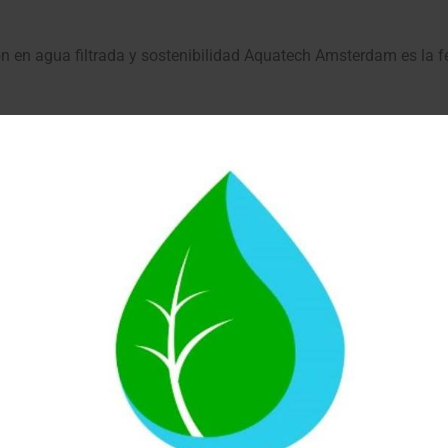
n agua filtrada y sostenibilidad Aquatech Amsterdam es la fer
horro
Pago Fácil
sana en tu hogar y comienza
Tarjeta, Transferencia, Pay Pa