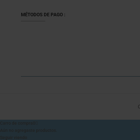
MÉTODOS DE PAGO :
Carro de compra
0
Aún no agregaste productos.
Seguir viendo