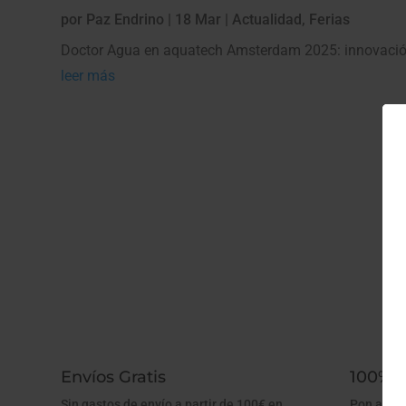
por
Paz Endrino
|
18 Mar
|
Actualidad
,
Ferias
Doctor Agua en aquatech Amsterdam 2025: innovación e
leer más
Envíos Gratis
100% A
Sin gastos de envío a partir de 100€ en
Pon agua 