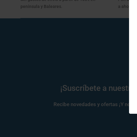
península y Baleares.
a ahorrar
¡Suscríbete a nuestra
Recibe novedades y ofertas ¡Y no te 