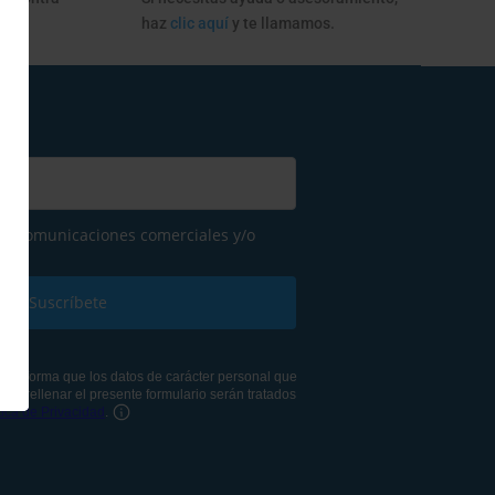
haz
clic aquí
y te llamamos.