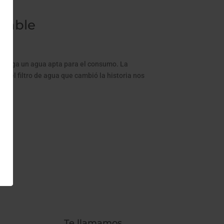
otable
él salga un agua apta para el consumo. La
 el filtro de agua que cambió la historia nos
Te llamamos