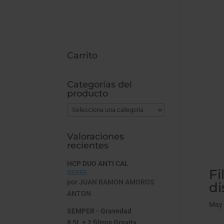
Carrito
Categorías del
producto
Valoraciones
recientes
HCP DUO ANTI CAL
Fi
por JUAN RAMON AMOROS
Valorado con
di
5
de 5
ANTON
May 
SEMPER - Gravedad
8,5L + 2 filtros Gravity