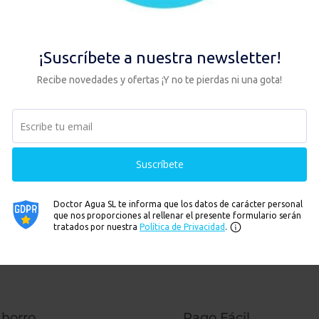
storia del tratamiento del agua p
27, 2019
|
Historia
eja de sorprender lo realmente sencillo que es abrir un grifo y que de 
unta es ¿Cómo hemos llegado hasta aquí? En nuestro post anterior sobre
amos con las ganas de...
horro
Pago Fácil