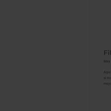
Fi
May 
Aquí
si n
mejo