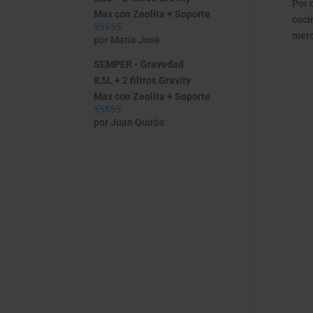
Por 
Max con Zeolita + Soporte
coci
merc
por María José
Valorado con
5
de 5
SEMPER - Gravedad
8,5L + 2 filtros Gravity
Max con Zeolita + Soporte
por Juan Quirós
Valorado con
5
de 5