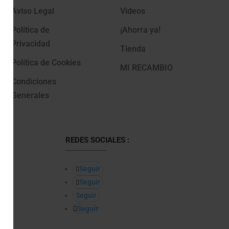
Aviso Legal
Videos
Política de
¡Ahorra ya!
Privacidad
Tienda
Política de Cookies
MI RECAMBIO
Condiciones
Generales
REDES SOCIALES :
Seguir
Seguir
Seguir
Seguir