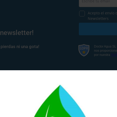
 newsletter!
pierdas ni una gota!
CLIENTE:
 y Agosto)
Opiniones