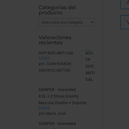
Categorías del
producto
Valoraciones
recientes
HCP DUO ANTI CAL
por JUAN RAMON
Valorado con
5
de 5
AMOROS ANTON
SEMPER - Gravedad
8,5L + 2 filtros Gravity
Max con Zeolita + Soporte
por María José
Valorado con
5
de 5
SEMPER - Gravedad