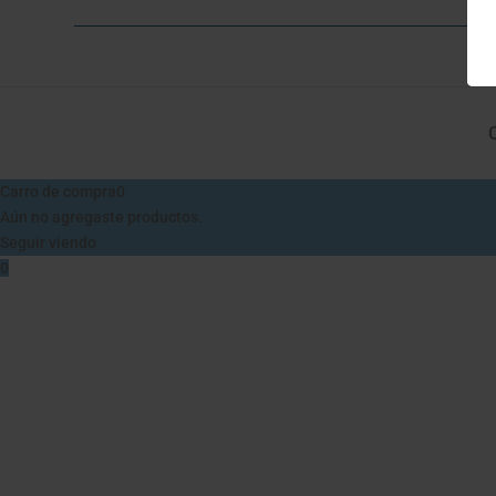
Carro de compra
0
Aún no agregaste productos.
Seguir viendo
0