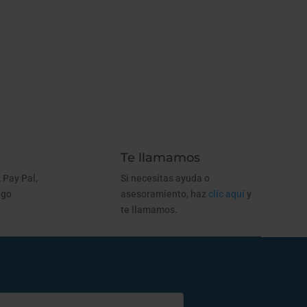
Te llamamos
 Pay Pal,
Si necesitas ayuda o
ago
asesoramiento, haz
clic aquí
y
te llamamos.