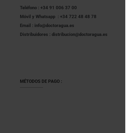
Teléfono : +34 91 006 37 00
Móvil y Whatsapp : +34 722 48 48 78
Email : info@doctoragua.es
Distribuidores : distribucion@doctoragua.es
MÉTODOS DE PAGO :