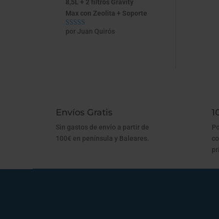
8,5L + 2 filtros Gravity
Max con Zeolita + Soporte
por Juan Quirós
Valorado con
5
de 5
Envíos Gratis
1
Sin gastos de envío a partir de
Po
100€ en península y Baleares.
co
pr