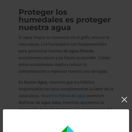
Proteger los
humedales es proteger
nuestra agua
El agua limpia no comienza en el grifo, sino en la
naturaleza. Los humedales son fundamentales
para garantizar fuentes de
agua filtrada
,
ecosistemas sanos y un futuro sostenible. Cuidar
estos ecosistemas implica reducir la
contaminación y repensar nuestro uso del agua.
En
Doctor Agua
, creemos que los hábitos
responsables en casa complementan la labor de la
naturaleza.
Nuestros
filtros de agua
permiten
disfrutar de
agua sana
, mientras apoyamos la
protección de los humedales y la conservación del
planeta.
En el Día Mundial de los Humedales, recordemos