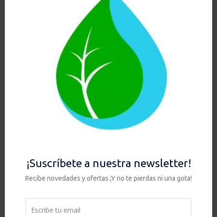
que proteger estos ecosistemas no solo conserva
la biodiversidad, sino que también es una
inversión directa en la salud de la Tierra… y en la
nuestra.
¡Sigue aprendiendo con nosotros
y sé parte del cambio que el
mundo necesita!
Para los lectores de nuestro blog que
desean tener agua sana en casa pueden
escribir un email a
info@doctoragua.es
solicitando un descuento para su
próxima compra que con todo gusto le
haremos llegar.