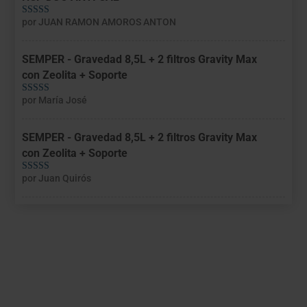
por JUAN RAMON AMOROS ANTON
Valorado con
5
de 5
SEMPER - Gravedad 8,5L + 2 filtros Gravity Max
con Zeolita + Soporte
por María José
Valorado con
5
de 5
SEMPER - Gravedad 8,5L + 2 filtros Gravity Max
con Zeolita + Soporte
por Juan Quirós
Valorado con
5
de 5