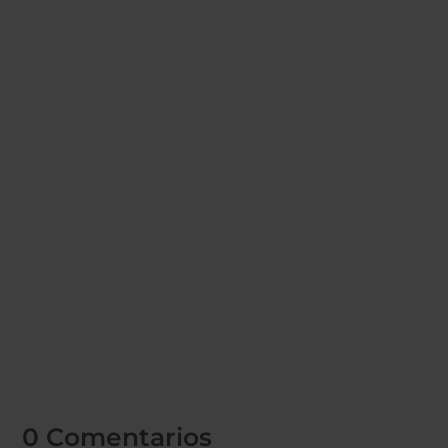
doctoragua
Elegimos alimentos ecológicos, leemos las etiquetas de
los productos y buscamos alternativas más saludables
para...
0 Comentarios