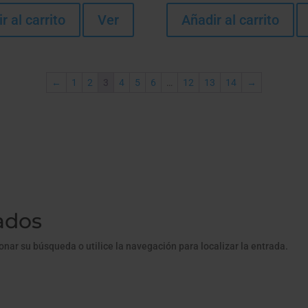
r al carrito
Ver
Añadir al carrito
←
1
2
3
4
5
6
…
12
13
14
→
ados
onar su búsqueda o utilice la navegación para localizar la entrada.