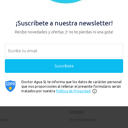
 DUO ANTI FLÚOR + GRIFO 3
PACK HIS DUO ANTI FLÚOR 
GRIFO 1 VIA
479,00
€
ncias
Hay existencias