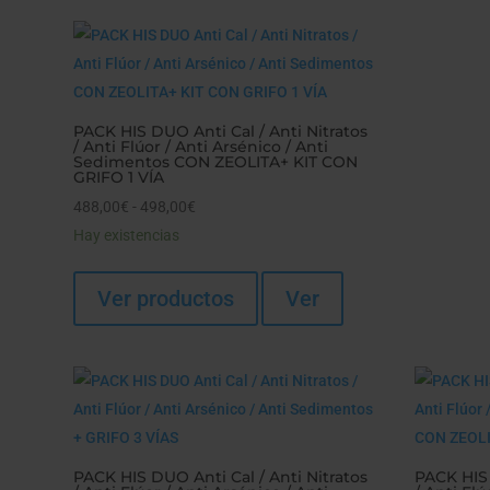
PACK HIS DUO Anti Cal / Anti Nitratos
/ Anti Flúor / Anti Arsénico / Anti
Sedimentos CON ZEOLITA+ KIT CON
GRIFO 1 VÍA
Rango
488,00
€
-
498,00
€
de
Hay existencias
precios:
desde
Ver productos
Ver
488,00€
hasta
498,00€
PACK HIS DUO Anti Cal / Anti Nitratos
PACK HIS 