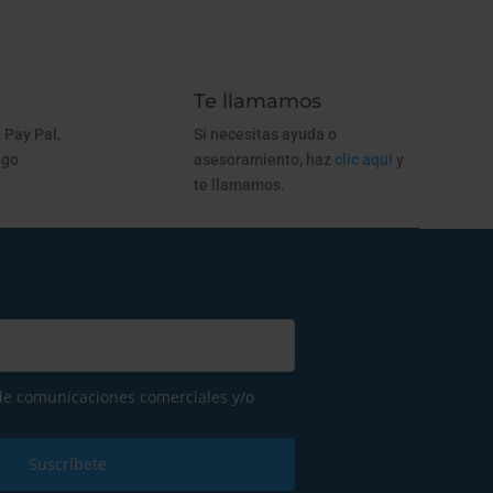
Te llamamos
 Pay Pal,
Si necesitas ayuda o
ago
asesoramiento, haz
clic aquí
y
te llamamos.