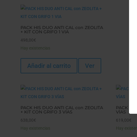
PACK HIS DUO ANTI CAL con ZEOLITA
+ KIT CON GRIFO 1 VIA
498,00
€
Hay existencias
Añadir al carrito
Ver
PACK HIS DUO ANTI CAL con ZEOLITA
PACK HIS
+ KIT CON GRIFO 3 VÍAS
VÍAS
638,00
€
619,00
€
Hay existencias
Hay existe