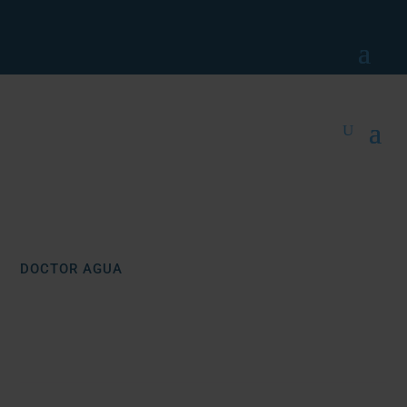
DOCTOR AGUA
ACERO INOXIDABLE
Doctor Agua
Inicio
/ Productos etiquetados “acero inoxidable”