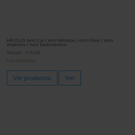
HIS DUO Anti Cal / Anti Nitratos / Anti Flúor / Anti
Arsénico / Anti Sedimentos
Rango
369,00
€
-
379,00
€
de
Hay existencias
precios:
desde
Ver productos
Ver
369,00€
hasta
379,00€