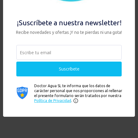
HIP + ULTRA PURIFY con ZEOLITA
168,00
€
Hay existencias
Añadir al carrito
Ver