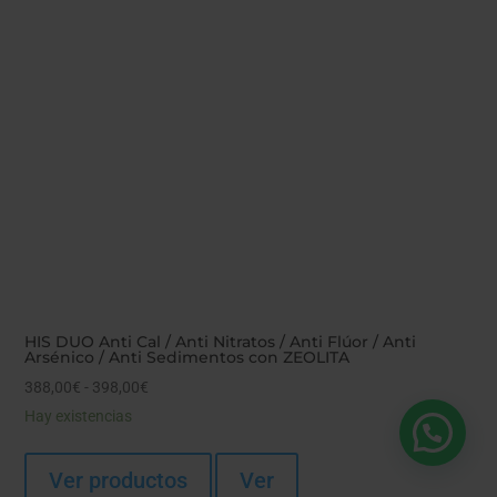
HIS DUO Anti Cal / Anti Nitratos / Anti Flúor / Anti
Arsénico / Anti Sedimentos con ZEOLITA
Rango
388,00
€
-
398,00
€
de
Hay existencias
precios:
desde
Ver productos
Ver