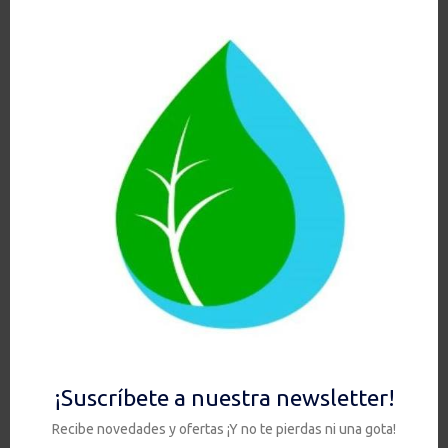
más
ONG´s
cuentan con
nuestros filtros en caso de
emergencia sanitaria ¡Por algo
será!
DOULTON
Sobre encimera
DOULTON
Bajo encimera