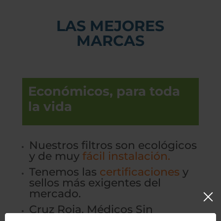
LAS MEJORES
MARCAS
Económicos, para toda
la vida
Nuestros filtros son ecológicos
y de muy
fácil instalación.
Tenemos las
certificaciones
y
sellos más exigentes del
mercado.
Cruz Roja, Médicos Sin
Fronteras, Save the Children y