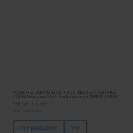
PACK HIS DUO Anti Cal / Anti Nitratos / Anti Flúor
/ Anti Arsénico / Anti Sedimentos + GRIFO 3 VÍAS
609,00
€
-
619,00
€
Rango
Hay existencias
de
precios:
desde
Ver productos
Ver
609,00€