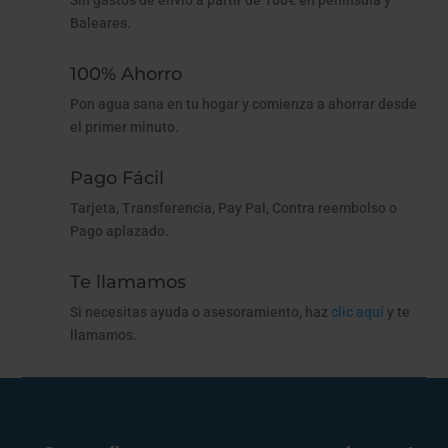
Sin gastos de envío a partir de 100€ en península y
Baleares.
100% Ahorro
Pon agua sana en tu hogar y comienza a ahorrar desde
el primer minuto.
Pago Fácil
Tarjeta, Transferencia, Pay Pal, Contra reembolso o
Pago aplazado.
Te llamamos
Si necesitas ayuda o asesoramiento, haz
clic aquí
y te
llamamos.