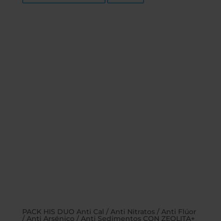
hasta
619,00€
PACK HIS DUO Anti Cal / Anti Nitratos / Anti Flúor
/ Anti Arsénico / Anti Sedimentos CON ZEOLITA+