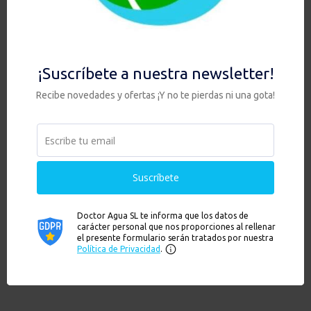
PACK HIS DUO ANTI CAL + KIT CON GRIFO 1 VIA
479,00
€
Hay existencias
Añadir al carrito
Ver