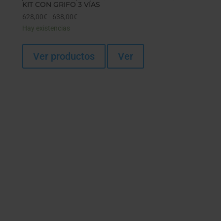
KIT CON GRIFO 3 VÍAS
628,00
€
-
638,00
€
Rango
Hay existencias
de
precios:
desde
Ver productos
Ver
628,00€
hasta
638,00€