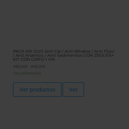
PACK HIS DUO Anti Cal / Anti Nitratos / Anti Flúor
/ Anti Arsénico / Anti Sedimentos CON ZEOLITA+
KIT CON GRIFO 1 VÍA
488,00
€
-
498,00
€
Rango
Hay existencias
de
precios:
desde
Ver productos
Ver
488,00€
hasta
498,00€