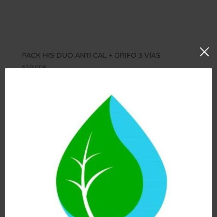
PACK HIS DUO ANTI CAL + GRIFO 3 VÍAS
619,00
€
Hay existencias
Añadir al carrito
Ver