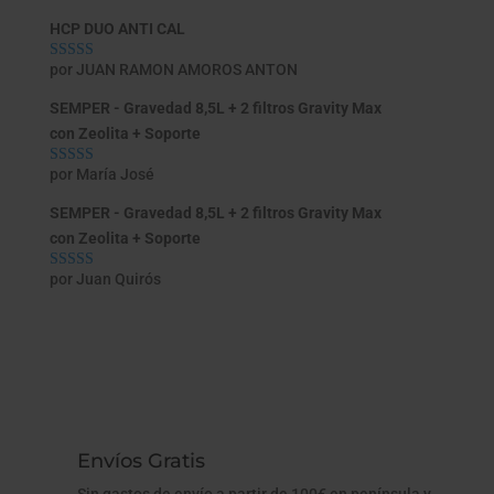
HCP DUO ANTI CAL
por JUAN RAMON AMOROS ANTON
Valorado con
5
de 5
SEMPER - Gravedad 8,5L + 2 filtros Gravity Max
con Zeolita + Soporte
por María José
Valorado con
5
de 5
SEMPER - Gravedad 8,5L + 2 filtros Gravity Max
con Zeolita + Soporte
por Juan Quirós
Valorado con
5
de 5
Envíos Gratis