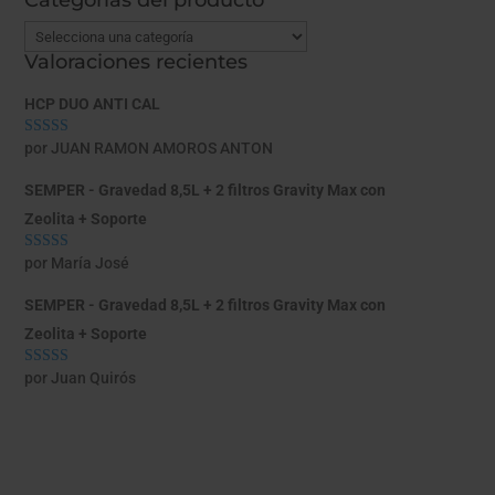
Categorías del producto
Valoraciones recientes
HCP DUO ANTI CAL
por JUAN RAMON AMOROS ANTON
Valorado con
5
de 5
SEMPER - Gravedad 8,5L + 2 filtros Gravity Max con
Zeolita + Soporte
por María José
Valorado con
5
de 5
SEMPER - Gravedad 8,5L + 2 filtros Gravity Max con
Zeolita + Soporte
por Juan Quirós
Valorado con
5
de 5