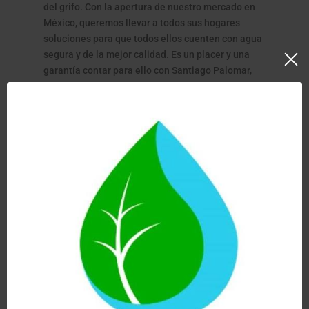
del grifo. Con la apertura de nuestro mercado en
México, queremos llevar a todos sus hogares
soluciones para que todos ellos cuenten con agua
segura y de la mejor calidad. Es un placer y una
garantía contar para ello con Santiago Palomar,
con su gran visión y su compromiso con la calidad
y la excelencia.
En Doctor Agua estamos muy orgullosos de la
inminente apertura de Doctor Agua México, un
proyecto que representa una solución ecológica y
accesible para que las familias tengan
agua
filtrada segura en casa
.
Nuestro compromiso es brindar tranquilidad, salud
y ahorro, reduciendo la dependencia de botellas y
garrafones, y ofreciendo un sistema confiable que
protege a todos los miembros del hogar. Creemos
que cada hogar merece acceso a agua de calidad,
y con Doctor Agua México estamos dando un paso