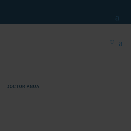
DOCTOR AGUA
ZEOLITA
Doctor Agua
Inicio
/ Productos etiquetados “zeolita”