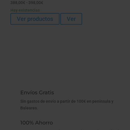
Rango
388,00
€
-
398,00
€
de
Hay existencias
precios:
Ver productos
Ver
desde
388,00€
hasta
398,00€
Envíos Gratis
Sin gastos de envío a partir de 100€ en península y
Baleares.
100% Ahorro