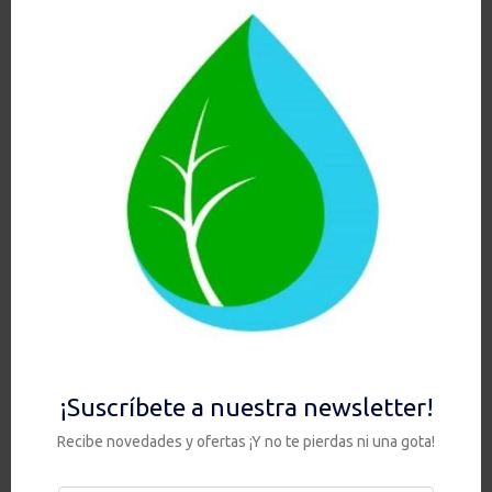
HIP + ULTRA PURIFY con
ZEOLITA
168,00
€
Hay existencias
Añadir al carrito
Ver