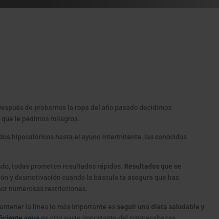
. Después de probarnos la ropa del año pasado decidimos
a que le pedimos milagros.
idos hipocalóricos hasta el ayuno intermitente, las conocidas
do, todas prometen resultados rápidos.
Resultados que se
ón y desmotivación cuando la báscula te asegura que has
por numerosas restricciones.
antener la línea lo más importante es
seguir una dieta saludable y
ficiente agua
es otra parte importante del rompecabezas.