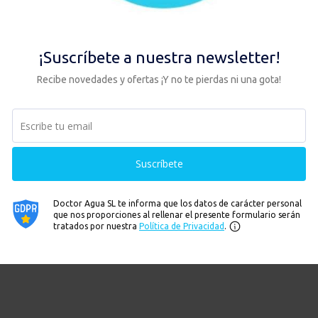
tro cuerpo solo puede absorber una cierta cantidad de agua a la vez,
 minutos
, por lo que el resto simplemente se excretará como orina.
hidratación es beber agua (y otras bebidas sin azúcar, como té y
iurético de la cafeína considera que su valor a efectos de hidratación
que aunque te apoyes en estas bebidas éstas no deben de sustituir
dratación llevando una botella de filtro de agua y sorbiéndola
 filtrante Taste Bottle?
Échale un vistazo,
te sorprenderá.