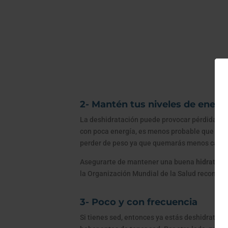
2- Mantén tus niveles de energ
La deshidratación puede provocar pérdida de 
con poca energía, es menos probable que estés
perder de peso ya que quemarás menos calorí
Asegurarte de mantener una buena
hidrataci
la Organización Mundial de la Salud recomie
3- Poco y con frecuencia
Si tienes sed, entonces ya estás deshidratad