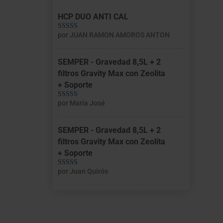
HCP DUO ANTI CAL
por JUAN RAMON AMOROS ANTON
Valorado con
5
de 5
SEMPER - Gravedad 8,5L + 2
filtros Gravity Max con Zeolita
+ Soporte
por María José
Valorado con
5
de 5
SEMPER - Gravedad 8,5L + 2
filtros Gravity Max con Zeolita
+ Soporte
por Juan Quirós
Valorado con
5
de 5