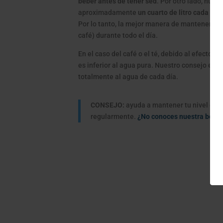
beber antes de tener sed
. Por otro lado, nues
aproximadamente
un cuarto de litro cada 15
Por lo tanto, la mejor manera de mantener la 
café) durante todo el día.
En el caso del café o el té, debido al efecto d
es inferior al agua pura. Nuestro consejo es 
totalmente al agua de cada día.
CONSEJO:
ayuda a mantener tu nivel de hi
regularmente.
¿No conoces nuestra botella