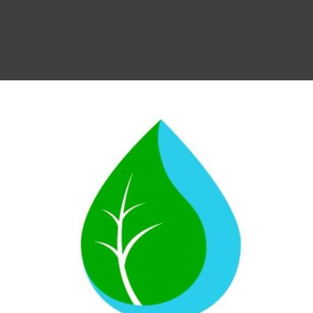
ía
energía y sensación de cansancio. Cuando te sientes cansado y
 físicamente activo, lo que puede dificultar tus esfuerzos para
as.
ón puede ayudarte a mantenerte activo
y saludable. Recuerda que
nda beber
un litro de agua al día por cada 35kg de peso
.
o. Para mantener la hidratación de tu cuerpo es muy recomendable