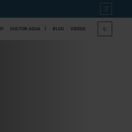
Mi
S!
DOCTOR AGUA
BLOG
VIDEOS
Cue
Nta