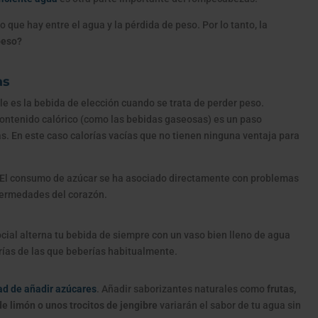
 que hay entre el agua y la pérdida de peso. Por lo tanto, la
peso?
as
ble es la bebida de elección cuando se trata de perder peso.
ontenido calórico (como las bebidas gaseosas) es un paso
s. En este caso calorías vacías que no tienen ninguna ventaja para
El consumo de azúcar se ha asociado directamente con problemas
fermedades del corazón.
ial alterna tu bebida de siempre con un vaso bien lleno de agua
rías de las que beberías habitualmente.
dad de añadir azúcares
. Añadir saborizantes naturales como
frutas,
e limón o unos trocitos de jengibre
variarán el sabor de tu agua sin