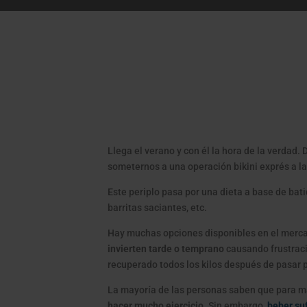
Llega el verano y con él la hora de la verdad
someternos a una operación bikini exprés a l
Este periplo pasa por una dieta a base de bat
barritas saciantes, etc.
Hay muchas opciones disponibles en el merca
invierten tarde o temprano
causando frustraci
recuperado todos los kilos después de pasar 
La mayoría de las personas saben que para m
hacer mucho ejercicio
. Sin embargo,
beber su